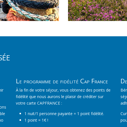
sée
Le programme de fidélité Cap France
De
ir
À la fin de votre séjour, vous obtenez des points de
Bén
fidélité que nous aurons le plaisir de créditer sur
séj
votre carte CAPFRANCE :
adh
rons
ble
1 nuit/1 personne payante = 1 point fidélité.
Cum
mo
1 point = 1€ !
pou