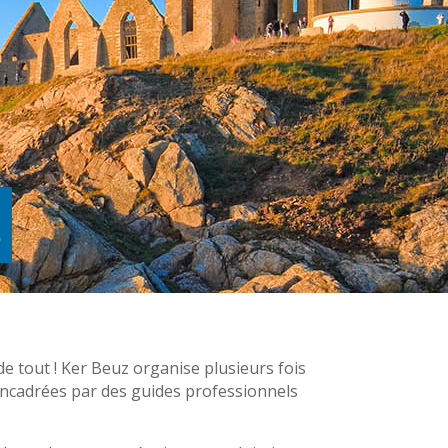
s
 tout ! Ker Beuz organise plusieurs fois
encadrées par des guides professionnels